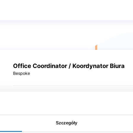
Office Coordinator / Koordynator Biura
Bespoke
dres email w celu aplikacji na to og
Szczegóły