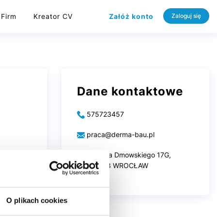
 Firm
Kreator CV
Załóż konto
Zaloguj się
Dane kontaktowe
575723457
praca@derma-bau.pl
Romana Dmowskiego 17G,
50-203 WROCŁAW
O plikach cookies